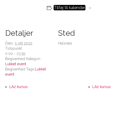
Tilføj til kalender
Detaljer
Sted
Dato:
5 okt 2022
Halsnæs
Tidspunkt:
0:00 - 23:59
Begivenhed Kategori:
Lukket event
Begivenhed Tags:
Lukket
event
LA2 kursus
LA2 kursus