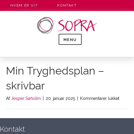
HVEM ER VI?
KONTAKT
MENU
Min Tryghedsplan –
skrivbar
til
Af
Jesper Søholm
|
20. januar 2025
|
Kommentarer lukket
Min
Tryghe
–
skrivbar
Kontakt