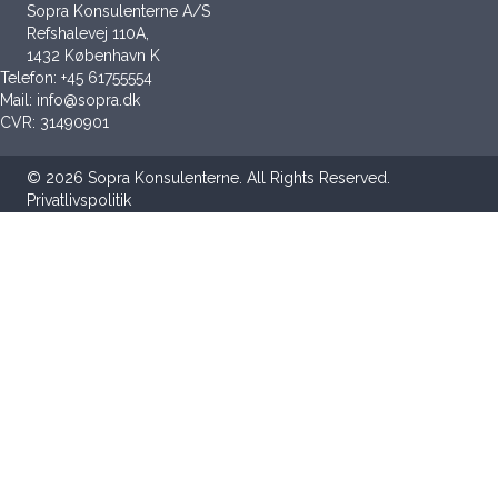
Sopra Konsulenterne A/S
Refshalevej 110A,
1432 København K
Telefon:
+45 61755554
Mail:
info@sopra.dk
CVR: 31490901
© 2026 Sopra Konsulenterne. All Rights Reserved.
Privatlivspolitik