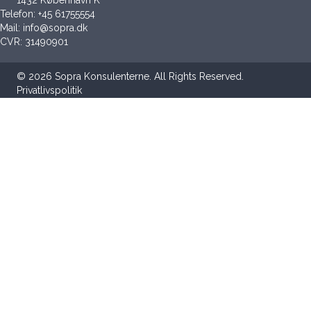
Telefon:
+45 61755554
Mail:
info@sopra.dk
CVR: 31490901
© 2026 Sopra Konsulenterne. All Rights Reserved.
Privatlivspolitik