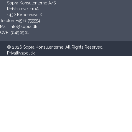
Sopra Konsulenterne A/S
Refshalevej 110A,
1432 København K
Telefon:
+45 61755554
Mail:
info@sopra.dk
CVR: 31490901
© 2026 Sopra Konsulenterne. All Rights Reserved.
Privatlivspolitik