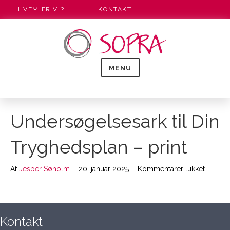
HVEM ER VI?
KONTAKT
MENU
Undersøgelsesark til Din
Tryghedsplan – print
til
Af
Jesper Søholm
|
20. januar 2025
|
Kommentarer lukket
Unders
til
Din
Tryghe
Kontakt
–
print