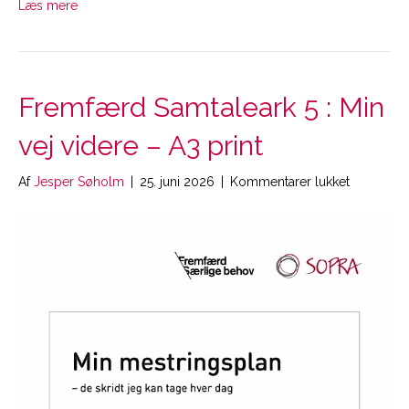
Læs mere
Fremfærd Samtaleark 5 : Min
vej videre – A3 print
til
Af
Jesper Søholm
|
25. juni 2026
|
Kommentarer lukket
Fremfærd
Samtalear
5
:
Min
vej
videre
–
A3
print