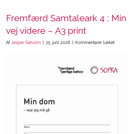
Fremfærd Samtaleark 4 : Min
vej videre – A3 print
til
Af
Jesper Søholm
|
25. juni 2026
|
Kommentarer lukket
Fremfærd
Samtalear
4
:
Min
vej
videre
–
A3
print