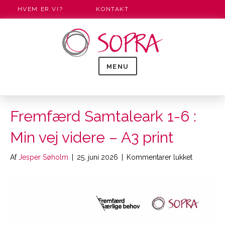
HVEM ER VI?
KONTAKT
MENU
Fremfærd Samtaleark 1-6 :
Min vej videre – A3 print
til
Af
Jesper Søholm
|
25. juni 2026
|
Kommentarer lukket
Fremfærd
Samtalear
1-
6
:
Min