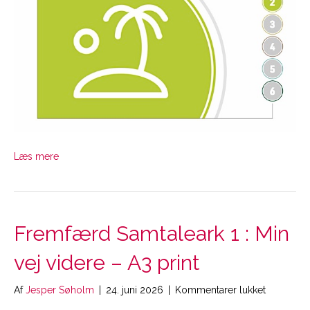
Læs mere
Fremfærd Samtaleark 1 : Min
vej videre – A3 print
til
Af
Jesper Søholm
|
24. juni 2026
|
Kommentarer lukket
Fremfærd