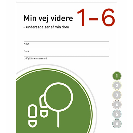
vej
videre
–
A3
print