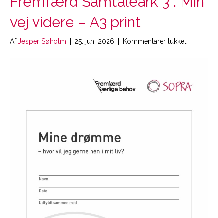
Fremfærd Samtaleark 3 : Min
vej videre – A3 print
til
Af
Jesper Søholm
|
25. juni 2026
|
Kommentarer lukket
Fremfærd
Samtalear
3
:
Min
vej
videre
–
A3
print