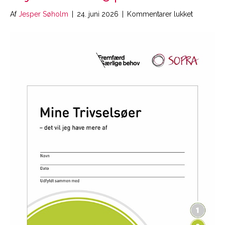
til
Af
Jesper Søholm
|
24. juni 2026
|
Kommentarer lukket
Fremfærd
Samtalear
2
:
Min
vej
videre
–
A3
print