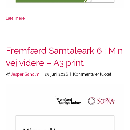
Læs mere
Fremfærd Samtaleark 6 : Min
vej videre – A3 print
til
Af
Jesper Søholm
|
25. juni 2026
|
Kommentarer lukket
Fremfærd
Samtalear
6
:
Min
vej
videre
–
A3