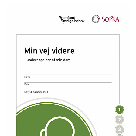
Samtalear
1
:
Min
vej
videre
–
A3
print