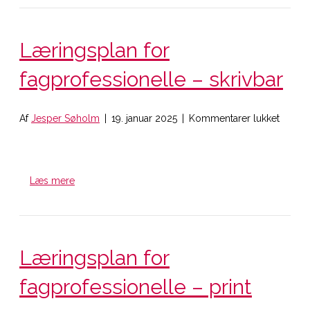
Læringsplan for
fagprofessionelle – skrivbar
til
Af
Jesper Søholm
|
19. januar 2025
|
Kommentarer lukket
Læring
for
fagpro
–
Læs mere
skrivba
Læringsplan for
fagprofessionelle – print