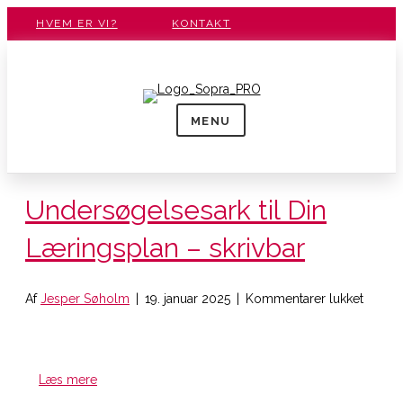
HVEM ER VI?
KONTAKT
MENU
Undersøgelsesark til Din
Læringsplan – skrivbar
til
Af
Jesper Søholm
|
19. januar 2025
|
Kommentarer lukket
Unders
til
Din
Læring
Læs mere
–