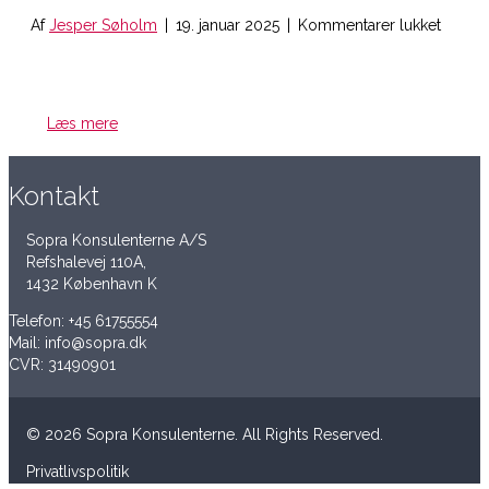
til
Af
Jesper Søholm
|
19. januar 2025
|
Kommentarer lukket
Læring
for
fagpro
–
Læs mere
print
Kontakt
Sopra Konsulenterne A/S
Refshalevej 110A,
1432 København K
Telefon:
+45 61755554
Mail:
info@sopra.dk
CVR: 31490901
© 2026 Sopra Konsulenterne. All Rights Reserved.
Privatlivspolitik