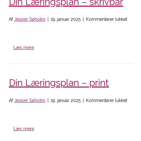
Din Læringsplan – skrivbar
til
Af
Jesper Søholm
|
19. januar 2025
|
Kommentarer lukket
Din
Læring
–
skrivba
Læs mere
Din Læringsplan – print
til
Af
Jesper Søholm
|
19. januar 2025
|
Kommentarer lukket
Din
Læring
–
print
Læs mere