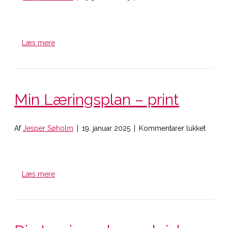
Min
Læring
–
skrivba
Læs mere
Min Læringsplan – print
til
Af
Jesper Søholm
|
19. januar 2025
|
Kommentarer lukket
Min
Læring
–
print
Læs mere