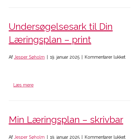
skrivba
Undersøgelsesark til Din
Læringsplan – print
til
Af
Jesper Søholm
|
19. januar 2025
|
Kommentarer lukket
Unders
til
Din
Læring
Læs mere
–
print
Min Læringsplan – skrivbar
til
Af
Jesper Søholm
|
19. januar 2025
|
Kommentarer lukket