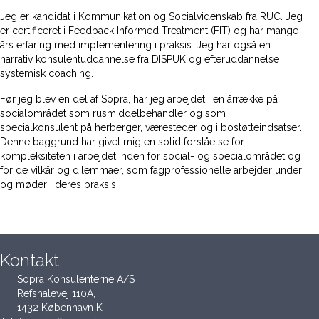
Jeg er kandidat i Kommunikation og Socialvidenskab fra RUC. Jeg
er certificeret i Feedback Informed Treatment (FIT) og har mange
års erfaring med implementering i praksis. Jeg har også en
narrativ konsulentuddannelse fra DISPUK og efteruddannelse i
systemisk coaching.
Før jeg blev en del af Sopra, har jeg arbejdet i en årrække på
socialområdet som rusmiddelbehandler og som
specialkonsulent på herberger, væresteder og i bostøtteindsatser.
Denne baggrund har givet mig en solid forståelse for
kompleksiteten i arbejdet inden for social- og specialområdet og
for de vilkår og dilemmaer, som fagprofessionelle arbejder under
og møder i deres praksis
Kontakt
Sopra Konsulenterne A/S
Refshalevej 110A,
1432 København K