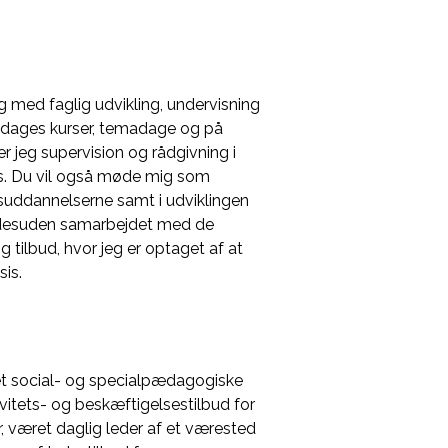
g med faglig udvikling, undervisning
-dages kurser, temadage og på
r jeg supervision og rådgivning i
is. Du vil også møde mig som
suddannelserne samt i udviklingen
 er desuden samarbejdet med de
 tilbud, hvor jeg er optaget af at
is.
et social- og specialpædagogiske
vitets- og beskæftigelsestilbud for
 været daglig leder af et værested