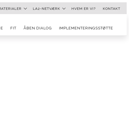
MATERIALER
LA2-NETVÆRK
HVEM ER VI?
KONTAKT
Se
GE
FIT
ÅBEN DIALOG
IMPLEMENTERINGSSTØTTE