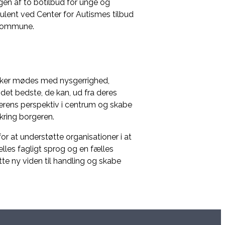
gen af to botilbud for unge og
lent ved Center for Autismes tilbud
 Kommune.
esker mødes med nysgerrighed,
det bedste, de kan, ud fra deres
gerens perspektiv i centrum og skabe
kring borgeren.
or at understøtte organisationer i at
lles fagligt sprog og en fælles
te ny viden til handling og skabe