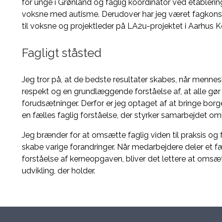
for unge i Grønland og faglig koordinator ved etablerin
voksne med autisme. Derudover har jeg været fagkonsu
til voksne og projektleder på LA2u-projektet i Aarhus
Fagligt ståsted
Jeg tror på, at de bedste resultater skabes, når menn
respekt og en grundlæggende forståelse af, at alle gør 
forudsætninger. Derfor er jeg optaget af at bringe bor
en fælles faglig forståelse, der styrker samarbejdet om
Jeg brænder for at omsætte faglig viden til praksis og f
skabe varige forandringer. Når medarbejdere deler et fæ
forståelse af kerneopgaven, bliver det lettere at omsæt
udvikling, der holder.