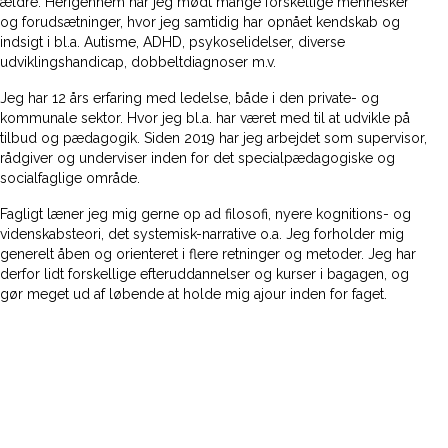
ældre. Herigennem har jeg mødt mange forskellige mennesker
og forudsætninger, hvor jeg samtidig har opnået kendskab og
indsigt i bl.a. Autisme, ADHD, psykoselidelser, diverse
udviklingshandicap, dobbeltdiagnoser m.v.
Jeg har 12 års erfaring med ledelse, både i den private- og
kommunale sektor. Hvor jeg bl.a. har været med til at udvikle på
tilbud og pædagogik. Siden 2019 har jeg arbejdet som supervisor,
rådgiver og underviser inden for det specialpædagogiske og
socialfaglige område.
Fagligt læner jeg mig gerne op ad filosofi, nyere kognitions- og
videnskabsteori, det systemisk-narrative o.a. Jeg forholder mig
generelt åben og orienteret i flere retninger og metoder. Jeg har
derfor lidt forskellige efteruddannelser og kurser i bagagen, og
gør meget ud af løbende at holde mig ajour inden for faget.