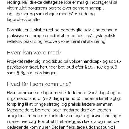
retning. Når direkte deltagelse ikke er mulig, inddrager vi så
vidt muligt borgerens perspektiver gennem samspil,
iagttagelser og samarbejde med pårørende og
fagprofessionelle.
Formålet er at skabe reel og bæredygtig udvikling gennem
praksisnære kompetenceforløb med fokus på systematisk
refleksiv praksis og recovery-orienteret rehabilitering.
Hvem kan være med?
Projektet retter sig mod tilbud på voksenhandicap- og social­
psykiatri­området, herunder botilbud efter § 105, 107 og 108
samt § 85-støtteordninger.
Hvad får I som kommune?
Hver kommune deltager med et lederhold (2 × 2 dage) og to
organisationshold (3 × 2 dage per hold). Lederne får et fagligt
forspring til at bringe strategi og praksis tættere sammen.
Medarbejdere, borgere, peer-medarbejdere og lederen
arbejder sammen om konkrete værktøjer og prøvehandlinger
i deres hverdag. Forløbet tilrettelægges i tæt dialog med de
deltagende kommuner. Det kan f.eks. tage udgangspunkt i