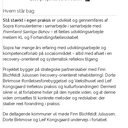
Hvem står bag
Stå stærkt i egen praksis
er udviklet og gennemføres af
Sopra Konsulenterne i samarbejde i samarbejde med
Fremfærd Særlige Behov
– et fælles udviklingsarbejde
mellem KL og Forhandlingsfællesskabet.
Sopra har mange års erfaring med udviklingsarbejde og
kompetenceforløb på socialområdet – altid med afsæt i en
recovery-orienteret og systematisk refleksiv tilgang.
Projektet bygger på strategiske partnerskaber med Finn
Blichfeldt Juliussen (recovery-orienteret rehabilitering), Dorte
Birkmose (forråelsesforebyggelse) og Væksthuset ved Leif
Kongsgaard (refleksiv praksis og kulturforandringer). Dermed
sikrer vi, at forløbene hviler på den nyeste viden, og at denne
viden omsættes til konkrete metoder og redskaber, der
skaber reel forandring i praksis.
De deltagende kommuner vil møde Finn Blichfeldt Juliussen,
Dorte Birkmose og Leif Kongsgaard undervejs i forløbet.