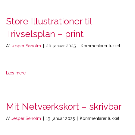
Store Illustrationer til
Trivselsplan – print
til
Af
Jesper Søholm
|
20. januar 2025
|
Kommentarer lukket
Store
Illustra
til
Trivsel
Læs mere
–
print
Mit Netværkskort – skrivbar
til
Af
Jesper Søholm
|
19. januar 2025
|
Kommentarer lukket
Mit
Netværk