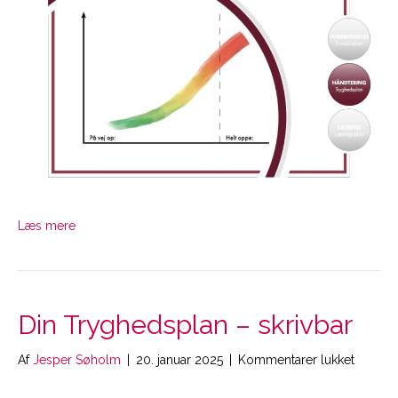
Læs mere
Din Tryghedsplan – skrivbar
til
Af
Jesper Søholm
|
20. januar 2025
|
Kommentarer lukket
Din
Tryghe