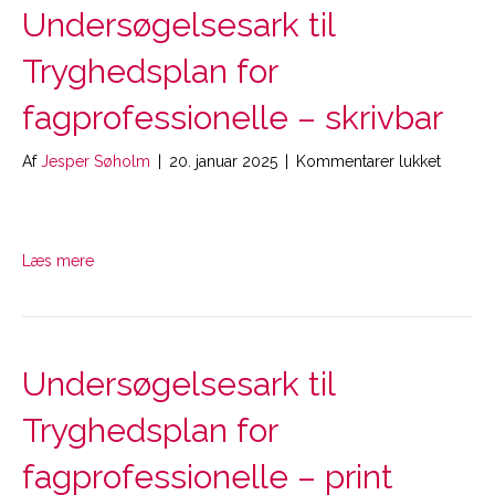
Undersøgelsesark til
Tryghedsplan for
fagprofessionelle – skrivbar
til
Af
Jesper Søholm
|
20. januar 2025
|
Kommentarer lukket
Unders
til
Tryghe
for
Læs mere
fagprof
–
skrivbar
Undersøgelsesark til
Tryghedsplan for
fagprofessionelle – print