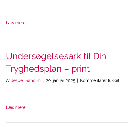
Store
Illustra
til
Tryghe
Læs mere
–
print
Undersøgelsesark til Din
Tryghedsplan – print
til
Af
Jesper Søholm
|
20. januar 2025
|
Kommentarer lukket
Unders
til
Din
Tryghe
Læs mere
–
print