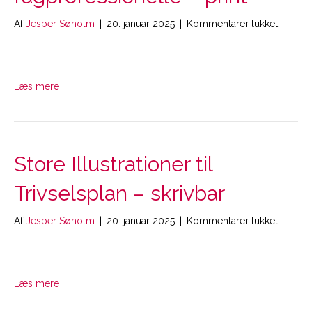
til
Af
Jesper Søholm
|
20. januar 2025
|
Kommentarer lukket
Unders
til
Trivsel
for
Læs mere
fagprof
–
print
Store Illustrationer til
Trivselsplan – skrivbar
til
Af
Jesper Søholm
|
20. januar 2025
|
Kommentarer lukket
Store
Illustra
til
Trivsel
Læs mere
–
skrivbar