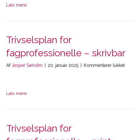
print
Læs mere
Trivselsplan for
fagprofessionelle – skrivbar
til
Af
Jesper Søholm
|
20. januar 2025
|
Kommentarer lukket
Trivsel
for
fagprof
–
Læs mere
skrivbar
Trivselsplan for