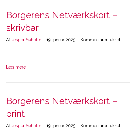
Borgerens Netværkskort –
skrivbar
til
Af
Jesper Søholm
|
19. januar 2025
|
Kommentarer lukket
Borgere
Netværk
–
skrivbar
Læs mere
Borgerens Netværkskort –
print
til
Af
Jesper Søholm
|
19. januar 2025
|
Kommentarer lukket
Borgere