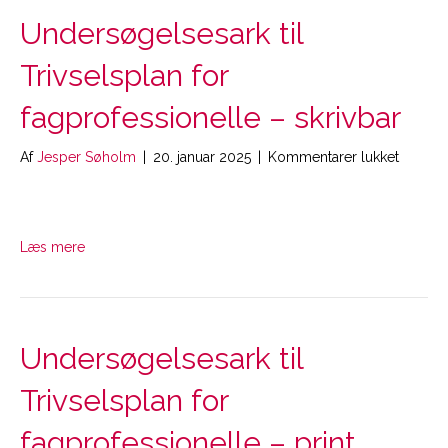
Undersøgelsesark til
Trivselsplan for
fagprofessionelle – skrivbar
til
Af
Jesper Søholm
|
20. januar 2025
|
Kommentarer lukket
Unders
til
Trivsel
for
Læs mere
fagprof
–
skrivbar
Undersøgelsesark til
Trivselsplan for
fagprofessionelle – print