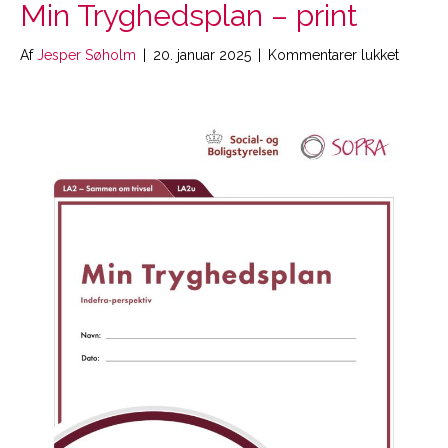
Min Tryghedsplan – print
til
Af
Jesper Søholm
|
20. januar 2025
|
Kommentarer lukket
Min
Tryghe
–
print