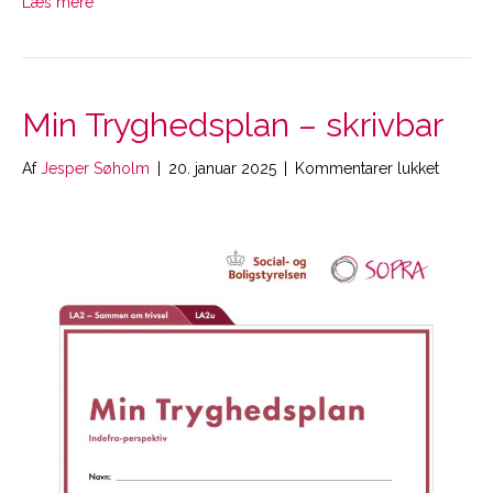
Læs mere
Min Tryghedsplan – skrivbar
til
Af
Jesper Søholm
|
20. januar 2025
|
Kommentarer lukket
Min
Tryghe
–
skrivbar