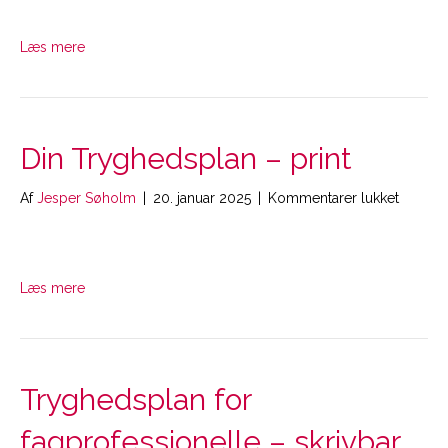
–
skrivbar
Læs mere
Din Tryghedsplan – print
til
Af
Jesper Søholm
|
20. januar 2025
|
Kommentarer lukket
Din
Tryghe
–
print
Læs mere
Tryghedsplan for
fagprofessionelle – skrivbar