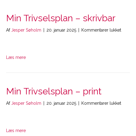
Min Trivselsplan – skrivbar
til
Af
Jesper Søholm
|
20. januar 2025
|
Kommentarer lukket
Min
Trivsel
–
skrivbar
Læs mere
Min Trivselsplan – print
til
Af
Jesper Søholm
|
20. januar 2025
|
Kommentarer lukket
Min
Trivsel
–
print
Læs mere