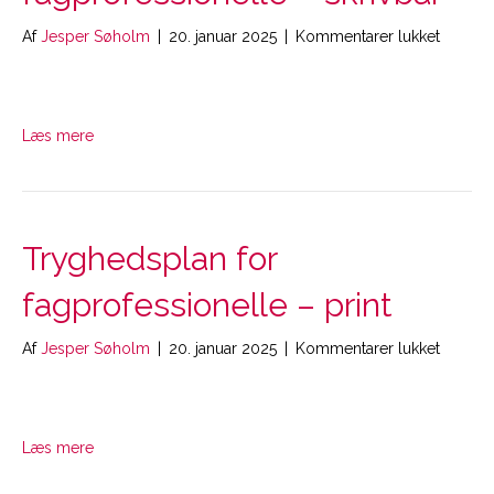
til
Af
Jesper Søholm
|
20. januar 2025
|
Kommentarer lukket
Tryghe
for
fagprof
–
Læs mere
skrivbar
Tryghedsplan for
fagprofessionelle – print
til
Af
Jesper Søholm
|
20. januar 2025
|
Kommentarer lukket
Tryghe
for
fagprof
–
Læs mere
print