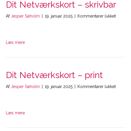
Dit Netværkskort – skrivbar
til
Af
Jesper Søholm
|
19. januar 2025
|
Kommentarer lukket
Dit
Netværk
–
skrivbar
Læs mere
Dit Netværkskort – print
til
Af
Jesper Søholm
|
19. januar 2025
|
Kommentarer lukket
Dit
Netværk
–
print
Læs mere