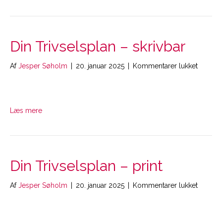
Din Trivselsplan – skrivbar
til
Af
Jesper Søholm
|
20. januar 2025
|
Kommentarer lukket
Din
Trivsel
–
skrivbar
Læs mere
Din Trivselsplan – print
til
Af
Jesper Søholm
|
20. januar 2025
|
Kommentarer lukket
Din
Trivsel
–