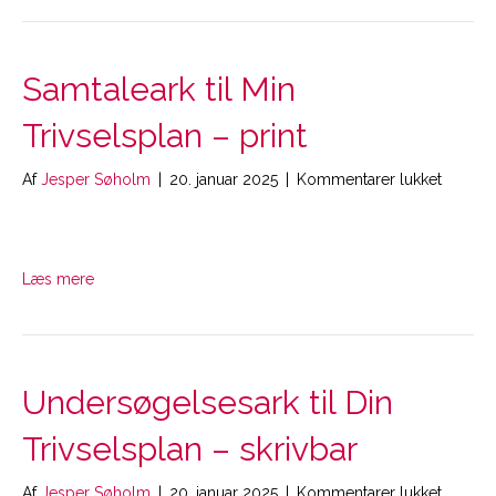
Samtaleark til Min
Trivselsplan – print
til
Af
Jesper Søholm
|
20. januar 2025
|
Kommentarer lukket
Samtale
til
Min
Trivsel
Læs mere
–
print
Undersøgelsesark til Din
Trivselsplan – skrivbar
til
Af
Jesper Søholm
|
20. januar 2025
|
Kommentarer lukket