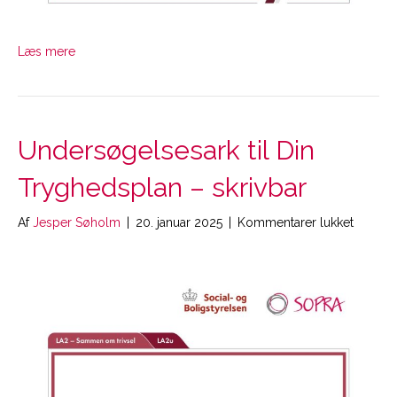
Læs mere
Undersøgelsesark til Din
Tryghedsplan – skrivbar
til
Af
Jesper Søholm
|
20. januar 2025
|
Kommentarer lukket
Unders
til
Din
Tryghe
–
skrivbar