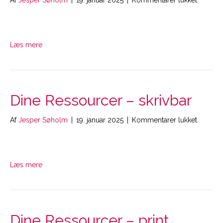
Af
Jesper Søholm
|
19. januar 2025
|
Kommentarer lukket
Mine
Ressour
–
print
Læs mere
Dine Ressourcer – skrivbar
til
Af
Jesper Søholm
|
19. januar 2025
|
Kommentarer lukket
Dine
Ressour
–
skrivbar
Læs mere
Dine Ressourcer – print