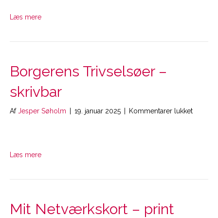
–
skrivbar
Læs mere
Borgerens Trivselsøer –
skrivbar
til
Af
Jesper Søholm
|
19. januar 2025
|
Kommentarer lukket
Borgere
Trivsels
–
skrivbar
Læs mere
Mit Netværkskort – print