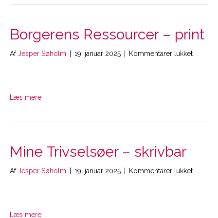
Borgerens Ressourcer – print
til
Af
Jesper Søholm
|
19. januar 2025
|
Kommentarer lukket
Borgere
Ressour
–
print
Læs mere
Mine Trivselsøer – skrivbar
til
Af
Jesper Søholm
|
19. januar 2025
|
Kommentarer lukket
Mine
Trivsels
–
skrivbar
Læs mere