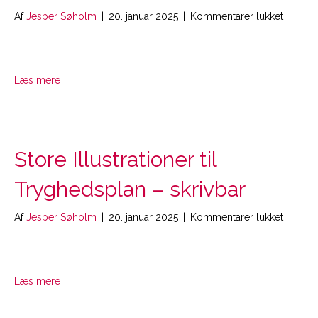
til
Af
Jesper Søholm
|
20. januar 2025
|
Kommentarer lukket
Unders
til
Tryghe
for
Læs mere
fagprof
–
print
Store Illustrationer til
Tryghedsplan – skrivbar
til
Af
Jesper Søholm
|
20. januar 2025
|
Kommentarer lukket
Store
Illustra
til
Tryghe
Læs mere
–
skrivbar