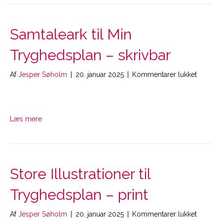
Samtaleark til Min
Tryghedsplan – skrivbar
til
Af
Jesper Søholm
|
20. januar 2025
|
Kommentarer lukket
Samtale
til
Min
Tryghe
Læs mere
–
skrivbar
Store Illustrationer til
Tryghedsplan – print
til
Af
Jesper Søholm
|
20. januar 2025
|
Kommentarer lukket