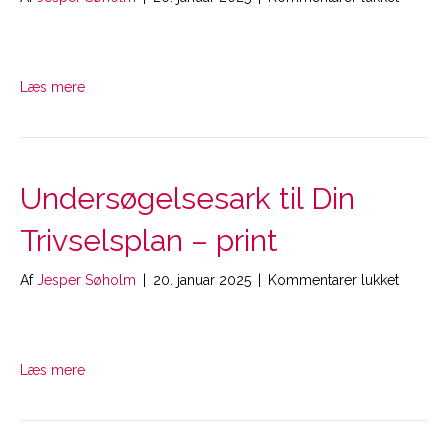
Unders
til
Din
Trivsel
Læs mere
–
skrivbar
Undersøgelsesark til Din
Trivselsplan – print
til
Af
Jesper Søholm
|
20. januar 2025
|
Kommentarer lukket
Unders
til
Din
Trivsel
Læs mere
–
print