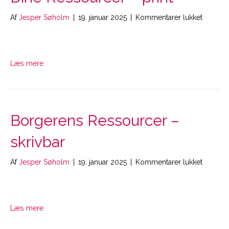
til
Af
Jesper Søholm
|
19. januar 2025
|
Kommentarer lukket
Dine
Ressour
–
print
Læs mere
Borgerens Ressourcer –
skrivbar
til
Af
Jesper Søholm
|
19. januar 2025
|
Kommentarer lukket
Borgere
Ressour
–
skrivbar
Læs mere