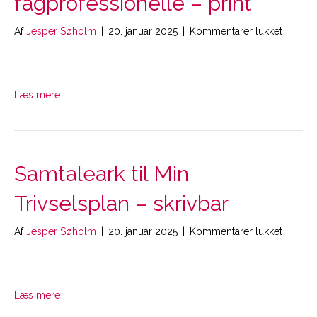
fagprofessionelle – print
til
Af
Jesper Søholm
|
20. januar 2025
|
Kommentarer lukket
Trivsel
for
fagprof
–
Læs mere
print
Samtaleark til Min
Trivselsplan – skrivbar
til
Af
Jesper Søholm
|
20. januar 2025
|
Kommentarer lukket
Samtale
til
Min
Trivsel
Læs mere
–
skrivbar