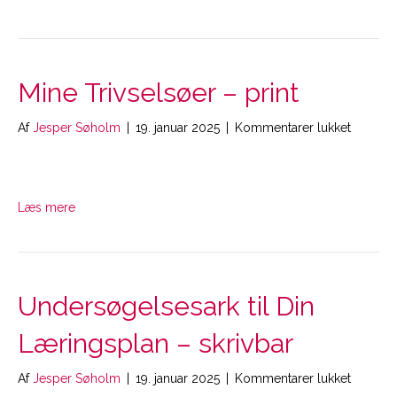
Mine Trivselsøer – print
til
Af
Jesper Søholm
|
19. januar 2025
|
Kommentarer lukket
Mine
Trivsels
–
print
Læs mere
Undersøgelsesark til Din
Læringsplan – skrivbar
til
Af
Jesper Søholm
|
19. januar 2025
|
Kommentarer lukket
Undersø