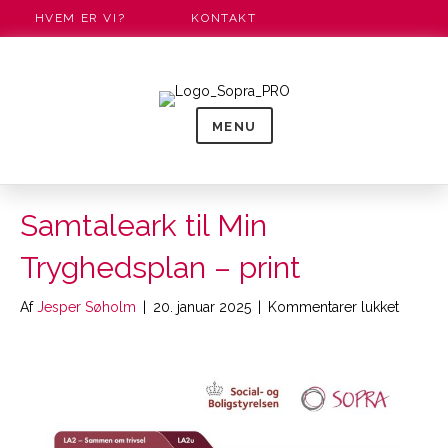
HVEM ER VI?
KONTAKT
MENU
Samtaleark til Min
Tryghedsplan – print
til
Af
Jesper Søholm
|
20. januar 2025
|
Kommentarer lukket
Samtale
til
Min
Tryghe
–
print