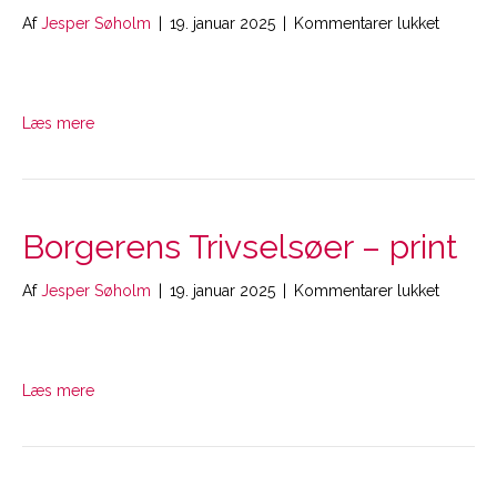
til
Af
Jesper Søholm
|
19. januar 2025
|
Kommentarer lukket
Mit
Netværk
–
print
Læs mere
Borgerens Trivselsøer – print
til
Af
Jesper Søholm
|
19. januar 2025
|
Kommentarer lukket
Borgere
Trivsels
–
print
Læs mere