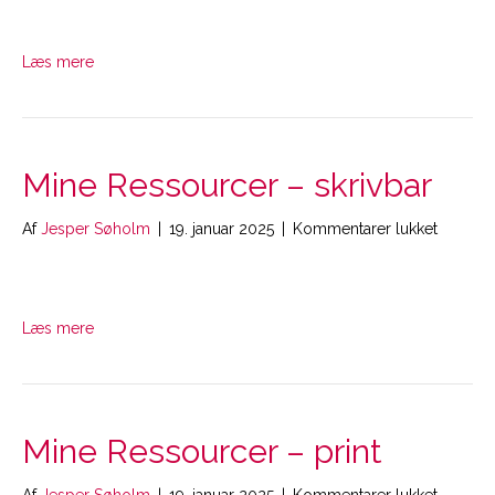
Netværk
–
print
Læs mere
Mine Ressourcer – skrivbar
til
Af
Jesper Søholm
|
19. januar 2025
|
Kommentarer lukket
Mine
Ressour
–
skrivbar
Læs mere
Mine Ressourcer – print
til